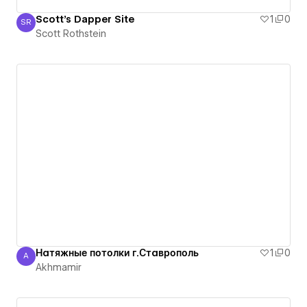
Scott's Dapper Site
1
0
SR
Scott Rothstein
Scott Rothstein
Натяжные потолки г.Ставрополь
1
0
A
Akhmamir
Akhmamir