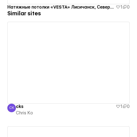
Натяжные потолки «VESTA» Лисичанск, Северодонецк, Рубежное, Луганская оласть
1
0
Similar sites
cks
1
0
CK
Chris Ko
Chris Ko