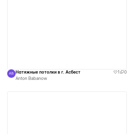
Натяжные потолки в г. Асбест
1
0
AB
Anton Babanow
Anton Babanow