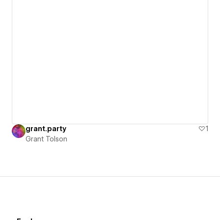
grant.party
1
Grant Tolson