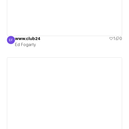
www.club24
1
0
EF
Ed Fogarty
Ed Fogarty