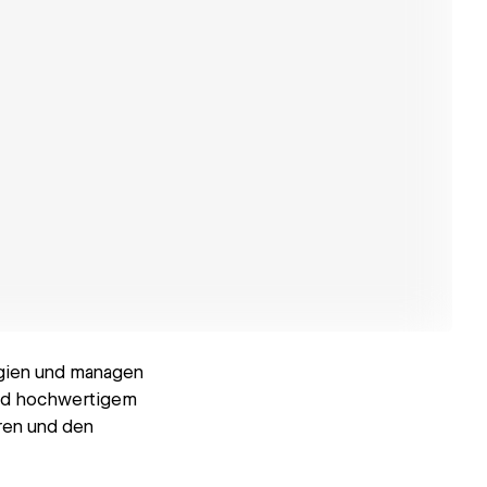
egien und managen
 und hochwertigem
eren und den