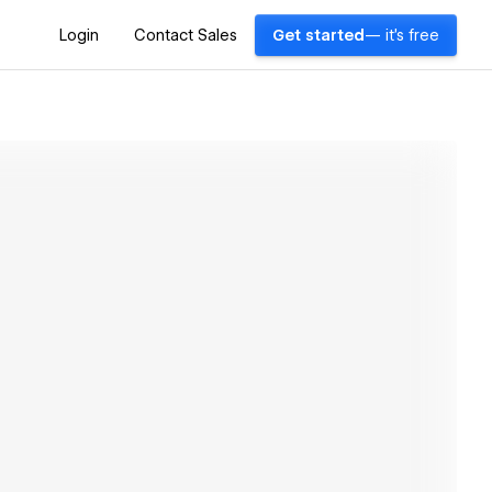
Login
Contact Sales
Get started
— it's free