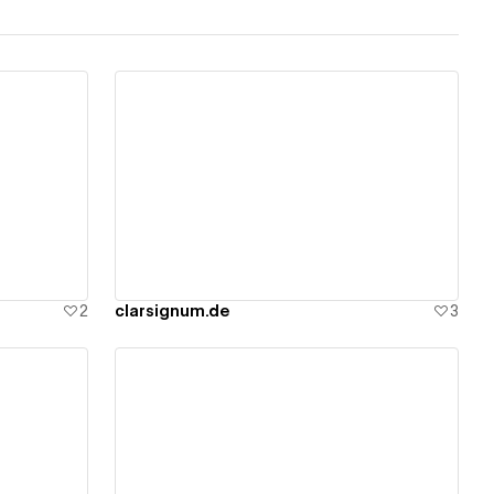
View details
2
clarsignum.de
3
View details