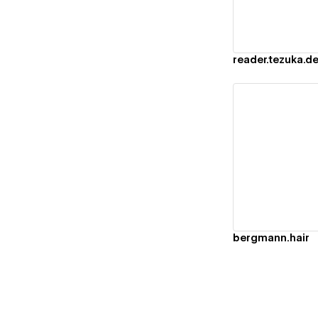
reader.tezuka.d
Vi
bergmann.hair