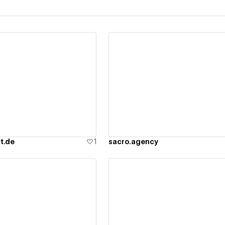
ew details
View details
t.de
1
sacro.agency
ew details
View details