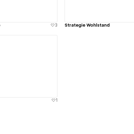
e
3
Strategie Wohlstand
ew details
1