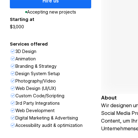
Hire us
Accepting new projects
Starting at
$3,000
Services offered
3D Design
Animation
Branding & Strategy
Design System Setup
Photography/Video
Web Design (UI/UX)
Custom Code/Scripting
About
3rd Party Integrations
Wir designen un
Web Development
Social Media Pr
Digital Marketing & Advertising
Content, um Ihr
Accessibility audit & optimization
Unternehmenser