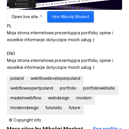
Open live site
Hire
Mikołaj Moskot
PL
Moja strona internetowa prezentująca portfolio, opinie i
wszelkie informacje dotyczące moich usług :)
ENG
Moja strona internetowa prezentująca portfolio, opinie i
wszelkie informacje dotyczące moich usług :)
poland
webflowdeveloperpoland
webflowexpertpoland
portfolio
portfoliowebsite
madeinwebflow
webdesign
modern
moderndesign
futuristic
future
© Copyright info
More sites by
Mikołaj Moskot
See profile