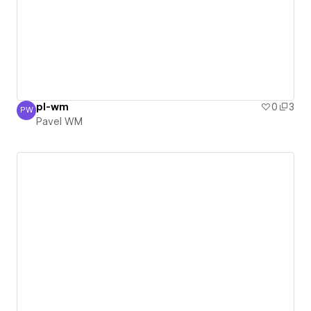
pl-wm
0
3
PW
Pavel WM
Pavel WM