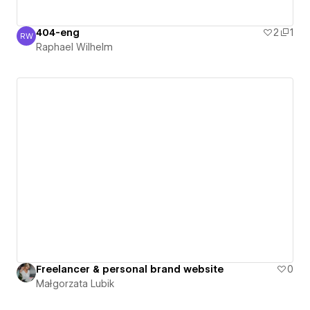
404-eng
2
1
RW
Raphael Wilhelm
Raphael Wilhelm
Freelancer & personal brand website
0
Małgorzata Lubik