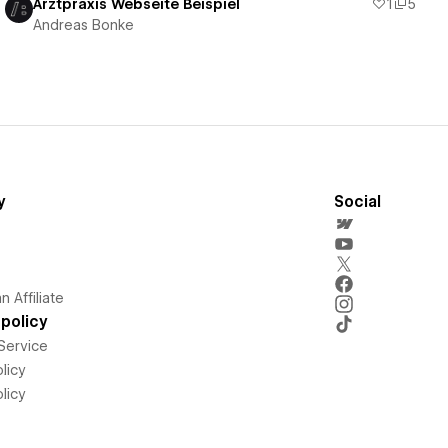
Arztpraxis Webseite Beispiel
1
5
Andreas Bonke
y
Social
 Affiliate
policy
Service
licy
licy