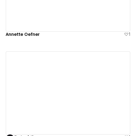
Annette Oefner
1
View details