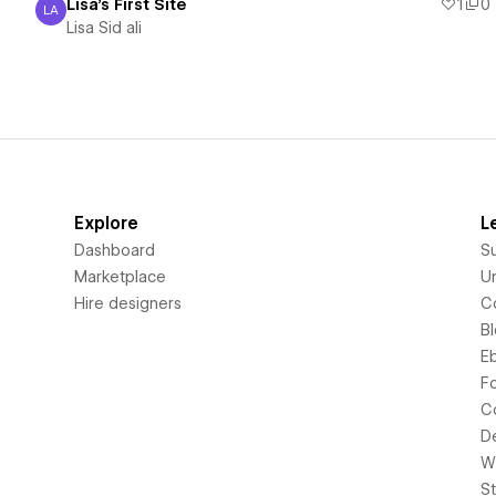
Lisa's First Site
1
0
LA
Lisa Sid ali
Lisa Sid ali
Explore
L
Dashboard
S
Marketplace
Un
Hire designers
C
B
E
F
C
D
Wi
S