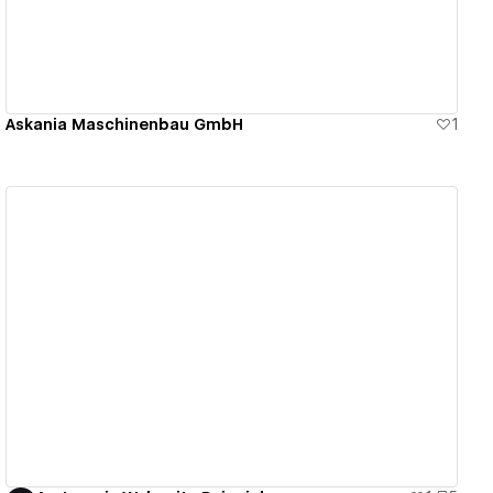
Askania Maschinenbau GmbH
1
View details