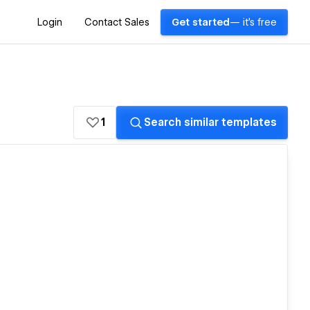
Login
Contact Sales
Get started
— it's free
1
Search similar templates