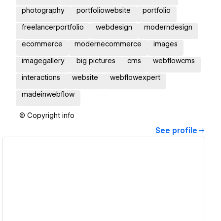
photography
portfoliowebsite
portfolio
freelancerportfolio
webdesign
moderndesign
ecommerce
modernecommerce
images
imagegallery
big pictures
cms
webflowcms
interactions
website
webflowexpert
madeinwebflow
© Copyright info
See profile
View details