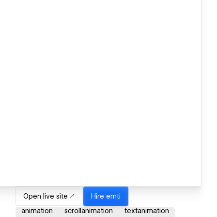
Open live site
Hire
emti
animation
scrollanimation
textanimation