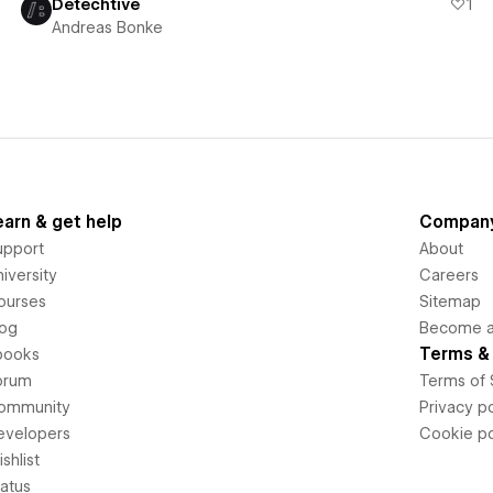
Detechtive
1
Andreas Bonke
earn & get help
Compan
upport
About
iversity
Careers
ourses
Sitemap
log
Become an
Terms & 
books
orum
Terms of 
ommunity
Privacy po
evelopers
Cookie po
shlist
tatus