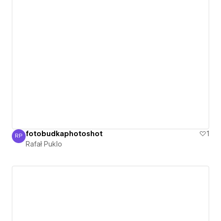
fotobudkaphotoshot
1
RP
Rafał Puklo
Rafał Puklo