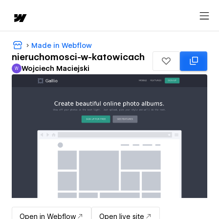
Made in Webflow
nieruchomosci-w-katowicach
Wojciech Maciejski
W
Wojciech Maciejski
Open in Webflow
Open live site