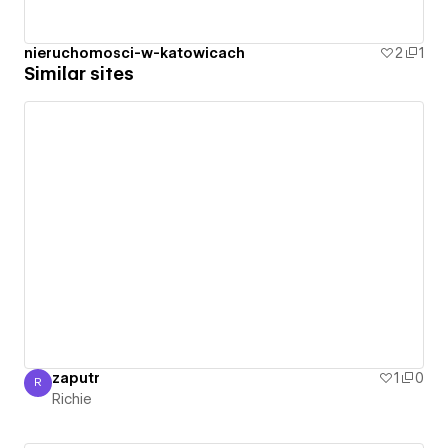
nieruchomosci-w-katowicach
2
1
Similar sites
zaputr
1
0
R
Richie
Richie