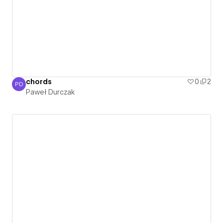
chords
0
2
PD
Paweł Durczak
Paweł Durczak