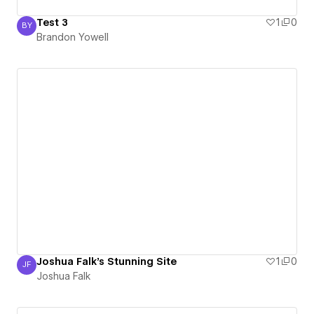
Test 3
1
0
BY
Brandon Yowell
Brandon Yowell
Joshua Falk's Stunning Site
1
0
JF
Joshua Falk
Joshua Falk