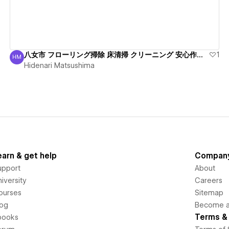
八女市 フローリング掃除 床清掃 クリーニング 安心作業！
1
HM
Hidenari Matsushima
Hidenari Matsushima
earn & get help
Compan
upport
About
iversity
Careers
ourses
Sitemap
log
Become an
Terms & 
books