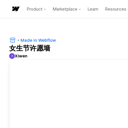
Product
Marketplace
Learn
Resources
Made in Webflow
女生节许愿墙
Xiwen
X
Xiwen