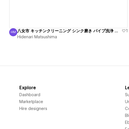
八女市 キッチンクリーニング シンク磨き パイプ洗浄 安心
1
HM
Hidenari Matsushima
Hidenari Matsushima
Explore
L
Dashboard
S
Marketplace
Un
Hire designers
C
B
E