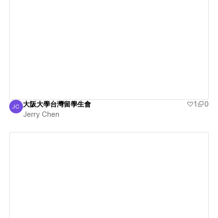
View details
大阪大學台灣留學生會
1
0
JC
Jerry Chen
Jerry Chen
View details