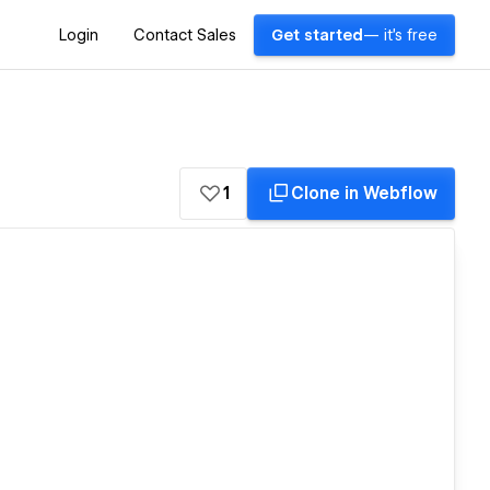
Login
Contact Sales
Get started
— it's free
1
Clone in Webflow