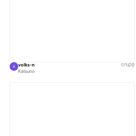
View details
volks-n
1
0
K
Katsuno
Katsuno
View details