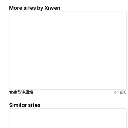
More sites by
Xiwen
View details
女生节许愿墙
1
0
Similar sites