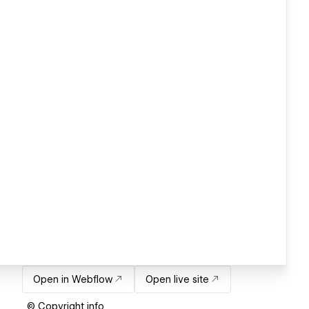
Open in Webflow
Open live site
© Copyright info