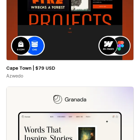
Cape Town | $79 USD
Azwedo