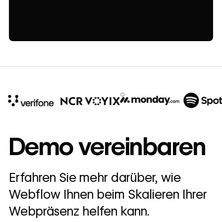
10x
In cost savings
Demo vereinbaren
annually
Read
Erfahren Sie mehr darüber, wie
→
story
Webflow Ihnen beim Skalieren Ihrer
Webpräsenz helfen kann.